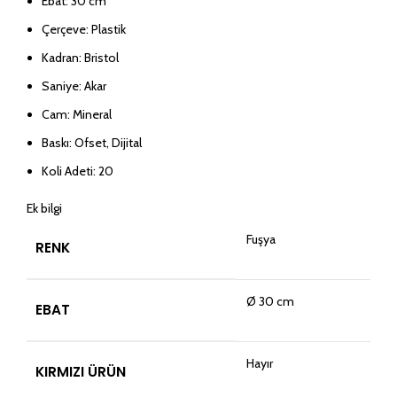
Ebat: 30 cm
Çerçeve: Plastik
Kadran: Bristol
Saniye: Akar
Cam: Mineral
Baskı: Ofset, Dijital
Koli Adeti: 20
Ek bilgi
Fuşya
RENK
Ø 30 cm
EBAT
Hayır
KIRMIZI ÜRÜN