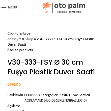
MENU
Click to enlarge
Anasayfa
»
Shop
»
V30-333-FSY Ø 30 cm Fuşya Plastik
Duvar Saati
Back to products
V30-333-FSY Ø 30 cm
Fuşya Plastik Duvar Saati
₺
376,00
Stok kodu:
PLM15550
Kategoriler:
Plastik Duvar Saatleri
AÇIKLAMA
EK BILGI
DEĞERLENDIRMELER (0)
Açıklama