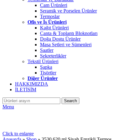
Cam Ürünleri
Seramik ve Porselen Ürünler
Termoslar
Ofis ve İş Ürünleri
Kağıt Ürünleri
Çanta & Toplantı Bloknotları
Doğa Dostu Ürünler
Masa Setleri ve Sümenleri
Saatler
Sekreterlikler
Tekstil Ürünleri
Şapka
Tişörtler
Diğer Ürünler
HAKKIMIZDA
İLETİŞİM
Search
Menu
Click to enlarge
Anasayfa
»
Shop
»
3530 620 ml Siyah Emzikli Termos