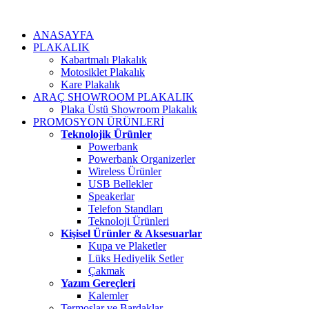
ANASAYFA
PLAKALIK
Kabartmalı Plakalık
Motosiklet Plakalık
Kare Plakalık
ARAÇ SHOWROOM PLAKALIK
Plaka Üstü Showroom Plakalık
PROMOSYON ÜRÜNLERİ
Teknolojik Ürünler
Powerbank
Powerbank Organizerler
Wireless Ürünler
USB Bellekler
Speakerlar
Telefon Standları
Teknoloji Ürünleri
Kişisel Ürünler & Aksesuarlar
Kupa ve Plaketler
Lüks Hediyelik Setler
Çakmak
Yazım Gereçleri
Kalemler
Termoslar ve Bardaklar