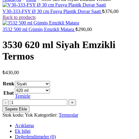
V30-333-FSY Ø 30 cm Fuşya Plastik Duvar Saati
₺
376,00
Back to products
3532 500 ml Gümüş Emzikli Matara
₺
290,00
3530 620 ml Siyah Emzikli
Termos
₺
430,00
Renk
Ebat
Temizle
Sepete Ekle
Stok kodu:
Yok
Kategoriler:
Termoslar
Açıklama
Ek bilgi
Değerlendirmeler (0)