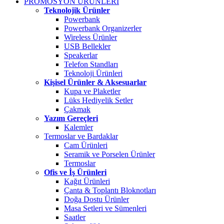
PROMOSYON ÜRÜNLERİ
Teknolojik Ürünler
Powerbank
Powerbank Organizerler
Wireless Ürünler
USB Bellekler
Speakerlar
Telefon Standları
Teknoloji Ürünleri
Kişisel Ürünler & Aksesuarlar
Kupa ve Plaketler
Lüks Hediyelik Setler
Çakmak
Yazım Gereçleri
Kalemler
Termoslar ve Bardaklar
Cam Ürünleri
Seramik ve Porselen Ürünler
Termoslar
Ofis ve İş Ürünleri
Kağıt Ürünleri
Çanta & Toplantı Bloknotları
Doğa Dostu Ürünler
Masa Setleri ve Sümenleri
Saatler