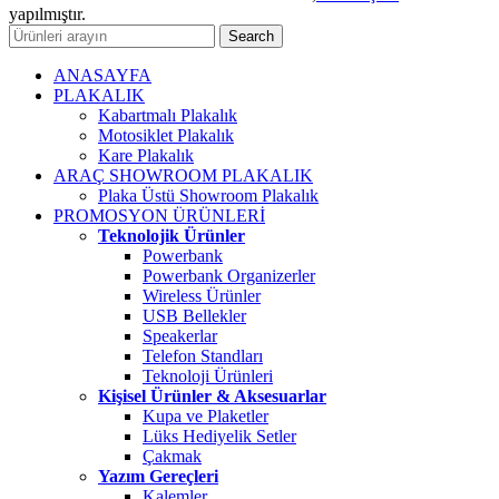
yapılmıştır.
Search
ANASAYFA
PLAKALIK
Kabartmalı Plakalık
Motosiklet Plakalık
Kare Plakalık
ARAÇ SHOWROOM PLAKALIK
Plaka Üstü Showroom Plakalık
PROMOSYON ÜRÜNLERİ
Teknolojik Ürünler
Powerbank
Powerbank Organizerler
Wireless Ürünler
USB Bellekler
Speakerlar
Telefon Standları
Teknoloji Ürünleri
Kişisel Ürünler & Aksesuarlar
Kupa ve Plaketler
Lüks Hediyelik Setler
Çakmak
Yazım Gereçleri
Kalemler