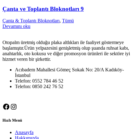
Çanta ve Toplantı Bloknotları 9
Çanta & Toplantı Bloknotları
,
Tümü
Devamını oku
Otopalm üretmiş olduğu plaka altlıkları ile faaliyet göstermeye
başlamıştır.Ürün yelpazesini genişletmiş olup şuanda ruhsat kabı,
anahtarlık, oto kokusu ve diğer promosyon ürünleri ile sektöre iyi
hizmet veren bir şirkettir.
Acıbadem Mahallesi Gömeç Sokak No: 20/A Kadıköy-
İstanbul
Telefon: 0552 784 46 52
Telefon: 0850 242 76 52
Facebook
Instagram
Hızlı Menü
Anasayfa
Hakkımızda