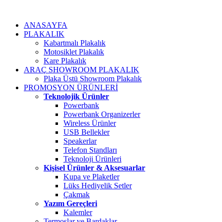
ANASAYFA
PLAKALIK
Kabartmalı Plakalık
Motosiklet Plakalık
Kare Plakalık
ARAÇ SHOWROOM PLAKALIK
Plaka Üstü Showroom Plakalık
PROMOSYON ÜRÜNLERİ
Teknolojik Ürünler
Powerbank
Powerbank Organizerler
Wireless Ürünler
USB Bellekler
Speakerlar
Telefon Standları
Teknoloji Ürünleri
Kişisel Ürünler & Aksesuarlar
Kupa ve Plaketler
Lüks Hediyelik Setler
Çakmak
Yazım Gereçleri
Kalemler
Termoslar ve Bardaklar