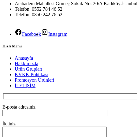
Acıbadem Mahallesi Gömeç Sokak No: 20/A Kadıköy-İstanbu
Telefon: 0552 784 46 52
Telefon: 0850 242 76 52
Facebook
Instagram
Hızlı Menü
Anasayfa
Hakkımızda
Ürün Grupları
KVKK Politikası
Promosyon Ürünleri
İLETİŞİM
E-posta adresiniz
İletiniz