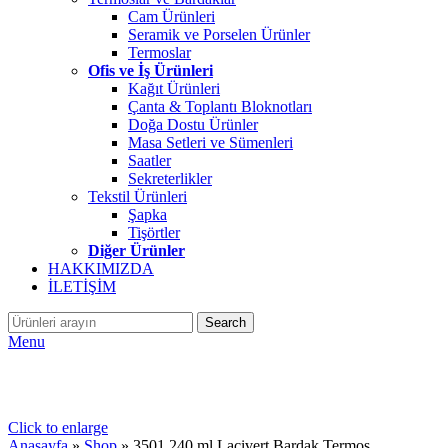
Cam Ürünleri
Seramik ve Porselen Ürünler
Termoslar
Ofis ve İş Ürünleri
Kağıt Ürünleri
Çanta & Toplantı Bloknotları
Doğa Dostu Ürünler
Masa Setleri ve Sümenleri
Saatler
Sekreterlikler
Tekstil Ürünleri
Şapka
Tişörtler
Diğer Ürünler
HAKKIMIZDA
İLETİŞİM
Search
Menu
Click to enlarge
Anasayfa
»
Shop
»
3501 240 ml Lacivert Bardak Termos