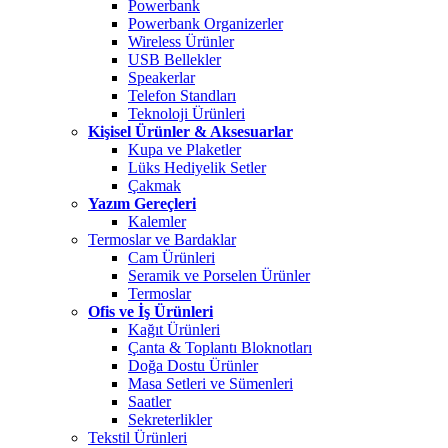
Powerbank
Powerbank Organizerler
Wireless Ürünler
USB Bellekler
Speakerlar
Telefon Standları
Teknoloji Ürünleri
Kişisel Ürünler & Aksesuarlar
Kupa ve Plaketler
Lüks Hediyelik Setler
Çakmak
Yazım Gereçleri
Kalemler
Termoslar ve Bardaklar
Cam Ürünleri
Seramik ve Porselen Ürünler
Termoslar
Ofis ve İş Ürünleri
Kağıt Ürünleri
Çanta & Toplantı Bloknotları
Doğa Dostu Ürünler
Masa Setleri ve Sümenleri
Saatler
Sekreterlikler
Tekstil Ürünleri