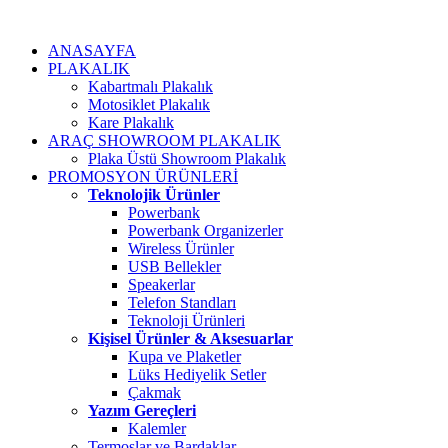
ANASAYFA
PLAKALIK
Kabartmalı Plakalık
Motosiklet Plakalık
Kare Plakalık
ARAÇ SHOWROOM PLAKALIK
Plaka Üstü Showroom Plakalık
PROMOSYON ÜRÜNLERİ
Teknolojik Ürünler
Powerbank
Powerbank Organizerler
Wireless Ürünler
USB Bellekler
Speakerlar
Telefon Standları
Teknoloji Ürünleri
Kişisel Ürünler & Aksesuarlar
Kupa ve Plaketler
Lüks Hediyelik Setler
Çakmak
Yazım Gereçleri
Kalemler
Termoslar ve Bardaklar