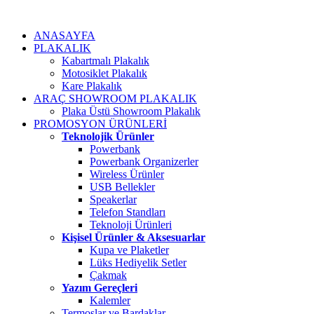
ANASAYFA
PLAKALIK
Kabartmalı Plakalık
Motosiklet Plakalık
Kare Plakalık
ARAÇ SHOWROOM PLAKALIK
Plaka Üstü Showroom Plakalık
PROMOSYON ÜRÜNLERİ
Teknolojik Ürünler
Powerbank
Powerbank Organizerler
Wireless Ürünler
USB Bellekler
Speakerlar
Telefon Standları
Teknoloji Ürünleri
Kişisel Ürünler & Aksesuarlar
Kupa ve Plaketler
Lüks Hediyelik Setler
Çakmak
Yazım Gereçleri
Kalemler
Termoslar ve Bardaklar