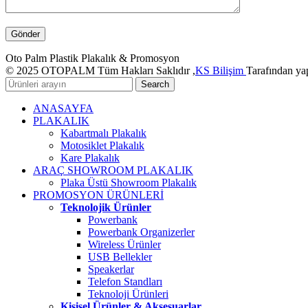
Oto Palm Plastik Plakalık & Promosyon
© 2025 OTOPALM Tüm Hakları Saklıdır ,
KS Bilişim
Tarafından yap
Search
ANASAYFA
PLAKALIK
Kabartmalı Plakalık
Motosiklet Plakalık
Kare Plakalık
ARAÇ SHOWROOM PLAKALIK
Plaka Üstü Showroom Plakalık
PROMOSYON ÜRÜNLERİ
Teknolojik Ürünler
Powerbank
Powerbank Organizerler
Wireless Ürünler
USB Bellekler
Speakerlar
Telefon Standları
Teknoloji Ürünleri
Kişisel Ürünler & Aksesuarlar