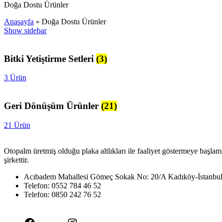
Doğa Dostu Ürünler
Anasayfa
»
Doğa Dostu Ürünler
Show sidebar
Bitki Yetiştirme Setleri
(3)
3 Ürün
Geri Dönüşüm Ürünler
(21)
21 Ürün
Otopalm üretmiş olduğu plaka altlıkları ile faaliyet göstermeye başlam
şirkettir.
Acıbadem Mahallesi Gömeç Sokak No: 20/A Kadıköy-İstanbu
Telefon: 0552 784 46 52
Telefon: 0850 242 76 52