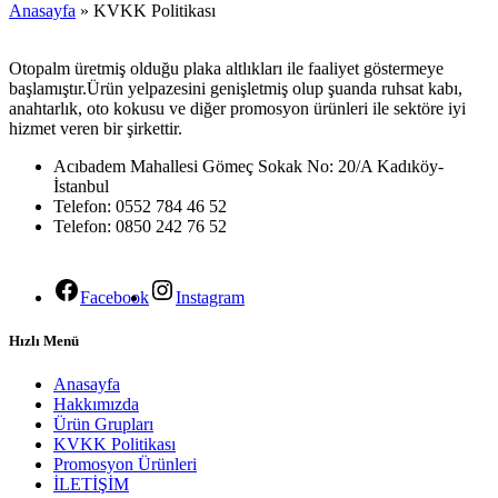
Anasayfa
»
KVKK Politikası
Otopalm üretmiş olduğu plaka altlıkları ile faaliyet göstermeye
başlamıştır.Ürün yelpazesini genişletmiş olup şuanda ruhsat kabı,
anahtarlık, oto kokusu ve diğer promosyon ürünleri ile sektöre iyi
hizmet veren bir şirkettir.
Acıbadem Mahallesi Gömeç Sokak No: 20/A Kadıköy-
İstanbul
Telefon: 0552 784 46 52
Telefon: 0850 242 76 52
Facebook
Instagram
Hızlı Menü
Anasayfa
Hakkımızda
Ürün Grupları
KVKK Politikası
Promosyon Ürünleri
İLETİŞİM