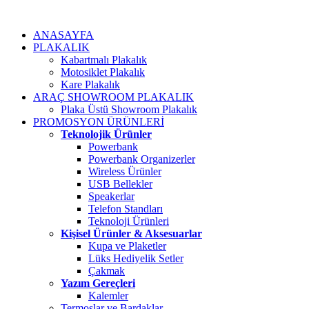
ANASAYFA
PLAKALIK
Kabartmalı Plakalık
Motosiklet Plakalık
Kare Plakalık
ARAÇ SHOWROOM PLAKALIK
Plaka Üstü Showroom Plakalık
PROMOSYON ÜRÜNLERİ
Teknolojik Ürünler
Powerbank
Powerbank Organizerler
Wireless Ürünler
USB Bellekler
Speakerlar
Telefon Standları
Teknoloji Ürünleri
Kişisel Ürünler & Aksesuarlar
Kupa ve Plaketler
Lüks Hediyelik Setler
Çakmak
Yazım Gereçleri
Kalemler
Termoslar ve Bardaklar