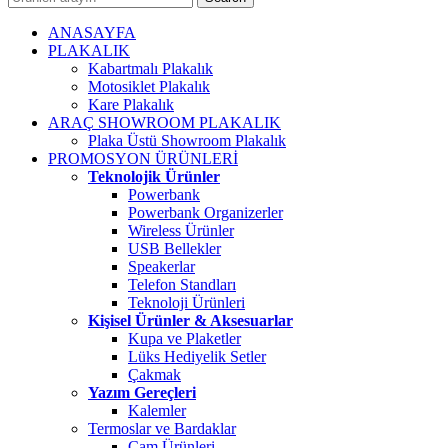
ANASAYFA
PLAKALIK
Kabartmalı Plakalık
Motosiklet Plakalık
Kare Plakalık
ARAÇ SHOWROOM PLAKALIK
Plaka Üstü Showroom Plakalık
PROMOSYON ÜRÜNLERİ
Teknolojik Ürünler
Powerbank
Powerbank Organizerler
Wireless Ürünler
USB Bellekler
Speakerlar
Telefon Standları
Teknoloji Ürünleri
Kişisel Ürünler & Aksesuarlar
Kupa ve Plaketler
Lüks Hediyelik Setler
Çakmak
Yazım Gereçleri
Kalemler
Termoslar ve Bardaklar
Cam Ürünleri