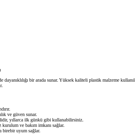
ı
de dayanıklılığı bir arada sunar. Yüksek kaliteli plastik malzeme kullanı
r.
dırır.
ılık ve güven sunar.
dir, yıllarca ilk günkü gibi kullanabilirsiniz.
iz kurulum ve bakım imkanı sağlar.
za birebir uyum sağlar.