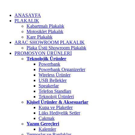
ANASAYFA
PLAKALIK
Kabartmalı Plakalık
Motosiklet Plakalık
Kare Plakalık
ARAÇ SHOWROOM PLAKALIK
Plaka Üstü Showroom Plakalık
PROMOSYON ÜRÜNLERİ
Teknolojik Ürünler
Powerbank
Powerbank Organizerler
Wireless Ürünler
USB Bellekler
Speakerlar
Telefon Standları
Teknoloji Ürünleri
Kişisel Ürünler & Aksesuarlar
Kupa ve Plaketler
Lüks Hediyelik Setler
Çakmak
Yazım Gereçleri
Kalemler
Termoslar ve Bardaklar