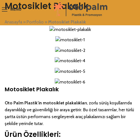
Motosiklet Plakalık
MENU
Anasayfa
»
Portfolio
»
Motosiklet Plakalık
Motosiklet Plakalık
Oto Palm Plastik’in motosiklet plakalıkları
, zorlu sürüş koşullarında
dayanıklılığı ve güvenilirliği bir araya getirir. Bu özel tasarımlar, her türlü
şartta üstün performans sergileyerek araç plakalarınızı sağlam bir
şekilde yerinde tutar.
Ürün Özellikleri: