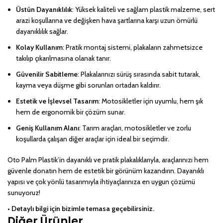
Üstün Dayanıklılık
: Yüksek kaliteli ve sağlam plastik malzeme, sert
arazi koşullarına ve değişken hava şartlarına karşı uzun ömürlü
dayanıklılık sağlar.
Kolay Kullanım
: Pratik montaj sistemi, plakaların zahmetsizce
takılıp çıkarılmasına olanak tanır.
Güvenilir Sabitleme
: Plakalarınızı sürüş sırasında sabit tutarak,
kayma veya düşme gibi sorunları ortadan kaldırır.
Estetik ve İşlevsel Tasarım
: Motosikletler için uyumlu, hem şık
hem de ergonomik bir çözüm sunar.
Geniş Kullanım Alanı
: Tarım araçları, motosikletler ve zorlu
koşullarda çalışan diğer araçlar için ideal bir seçimdir.
Oto Palm Plastik’in dayanıklı ve pratik plakalıklarıyla, araçlarınızı hem
güvenle donatın hem de estetik bir görünüm kazandırın. Dayanıklı
yapısı ve çok yönlü tasarımıyla ihtiyaçlarınıza en uygun çözümü
sunuyoruz!
• Detaylı bilgi için bizimle temasa geçebilirsiniz.
Diğer Ürünler