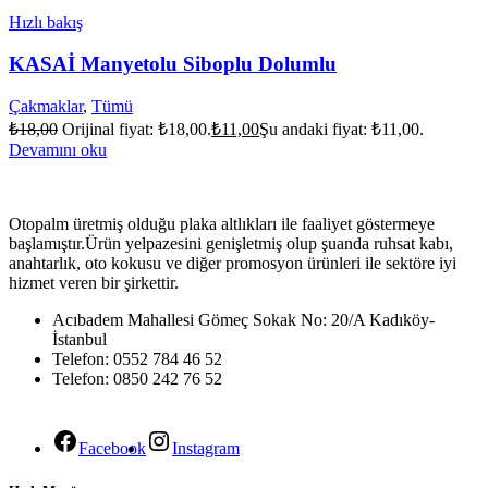
Hızlı bakış
KASAİ Manyetolu Siboplu Dolumlu
Çakmaklar
,
Tümü
₺
18,00
Orijinal fiyat: ₺18,00.
₺
11,00
Şu andaki fiyat: ₺11,00.
Devamını oku
Otopalm üretmiş olduğu plaka altlıkları ile faaliyet göstermeye
başlamıştır.Ürün yelpazesini genişletmiş olup şuanda ruhsat kabı,
anahtarlık, oto kokusu ve diğer promosyon ürünleri ile sektöre iyi
hizmet veren bir şirkettir.
Acıbadem Mahallesi Gömeç Sokak No: 20/A Kadıköy-
İstanbul
Telefon: 0552 784 46 52
Telefon: 0850 242 76 52
Facebook
Instagram