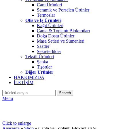
Cam Ürünleri
Seramik ve Porselen Ürünler
Termoslar
Ofis ve İş Ürünleri
Kağıt Ürünleri
Çanta & Toplantı Bloknotları
Doğa Dostu Ürünler
Masa Setleri ve Sümenleri
Saatler
Sekreterlikler
Tekstil Ürünleri
Şapka
Tişörtler
Diğer Ürünler
HAKKIMIZDA
İLETİŞİM
Search
Menu
Click to enlarge
Anasayfa
»
Shop
»
Çanta ve Toplantı Bloknotları 9