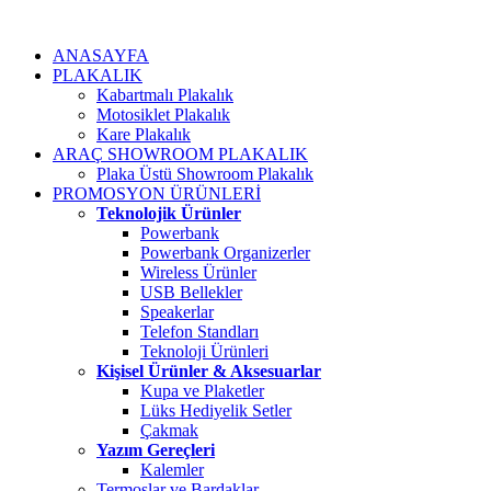
ANASAYFA
PLAKALIK
Kabartmalı Plakalık
Motosiklet Plakalık
Kare Plakalık
ARAÇ SHOWROOM PLAKALIK
Plaka Üstü Showroom Plakalık
PROMOSYON ÜRÜNLERİ
Teknolojik Ürünler
Powerbank
Powerbank Organizerler
Wireless Ürünler
USB Bellekler
Speakerlar
Telefon Standları
Teknoloji Ürünleri
Kişisel Ürünler & Aksesuarlar
Kupa ve Plaketler
Lüks Hediyelik Setler
Çakmak
Yazım Gereçleri
Kalemler
Termoslar ve Bardaklar