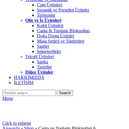
Cam Ürünleri
Seramik ve Porselen Ürünler
Termoslar
Ofis ve İş Ürünleri
Kağıt Ürünleri
Çanta & Toplantı Bloknotları
Doğa Dostu Ürünler
Masa Setleri ve Sümenleri
Saatler
Sekreterlikler
Tekstil Ürünleri
Şapka
Tişörtler
Diğer Ürünler
HAKKIMIZDA
İLETİŞİM
Search
Menu
Click to enlarge
Anasayfa
»
Shop
»
Çanta ve Toplantı Bloknotları 6