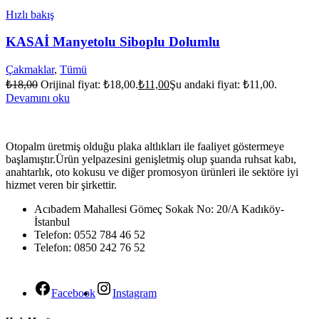
Hızlı bakış
KASAİ Manyetolu Siboplu Dolumlu
Çakmaklar
,
Tümü
₺
18,00
Orijinal fiyat: ₺18,00.
₺
11,00
Şu andaki fiyat: ₺11,00.
Devamını oku
Otopalm üretmiş olduğu plaka altlıkları ile faaliyet göstermeye
başlamıştır.Ürün yelpazesini genişletmiş olup şuanda ruhsat kabı,
anahtarlık, oto kokusu ve diğer promosyon ürünleri ile sektöre iyi
hizmet veren bir şirkettir.
Acıbadem Mahallesi Gömeç Sokak No: 20/A Kadıköy-
İstanbul
Telefon: 0552 784 46 52
Telefon: 0850 242 76 52
Facebook
Instagram