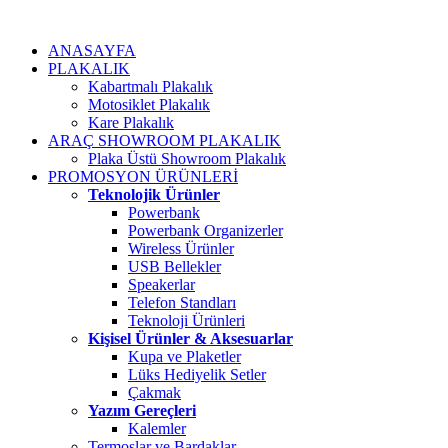
ANASAYFA
PLAKALIK
Kabartmalı Plakalık
Motosiklet Plakalık
Kare Plakalık
ARAÇ SHOWROOM PLAKALIK
Plaka Üstü Showroom Plakalık
PROMOSYON ÜRÜNLERİ
Teknolojik Ürünler
Powerbank
Powerbank Organizerler
Wireless Ürünler
USB Bellekler
Speakerlar
Telefon Standları
Teknoloji Ürünleri
Kişisel Ürünler & Aksesuarlar
Kupa ve Plaketler
Lüks Hediyelik Setler
Çakmak
Yazım Gereçleri
Kalemler
Termoslar ve Bardaklar