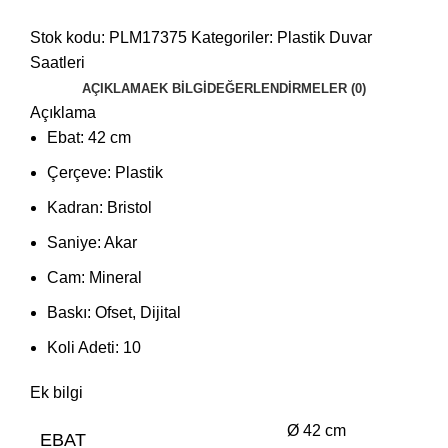
Stok kodu:
PLM17375
Kategoriler:
Plastik Duvar
Saatleri
AÇIKLAMA
EK BILGI
DEĞERLENDIRMELER (0)
Açıklama
Ebat: 42 cm
Çerçeve: Plastik
Kadran: Bristol
Saniye: Akar
Cam: Mineral
Baskı: Ofset, Dijital
Koli Adeti: 10
Ek bilgi
Ø 42 cm
EBAT