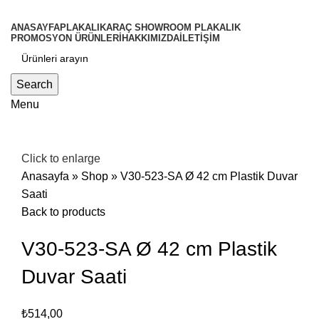
ANASAYFA
PLAKALIK
ARAÇ SHOWROOM PLAKALIK
PROMOSYON ÜRÜNLERİ
HAKKIMIZDA
İLETİŞİM
Search
Menu
Click to enlarge
Anasayfa
»
Shop
»
V30-523-SA Ø 42 cm Plastik Duvar
Saati
Back to products
V30-523-SA Ø 42 cm Plastik
Duvar Saati
₺
514,00