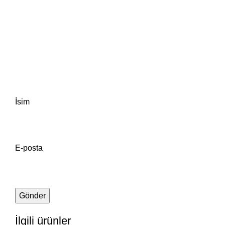
İsim
E-posta
İlgili ürünler