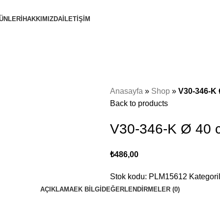
ÜNLERİ
HAKKIMIZDA
İLETİŞİM
Anasayfa
»
Shop
»
V30-346-K Ø
Back to products
V30-346-K Ø 40 c
₺
486,00
Stok kodu:
PLM15612
Kategoril
AÇIKLAMA
EK BILGI
DEĞERLENDIRMELER (0)