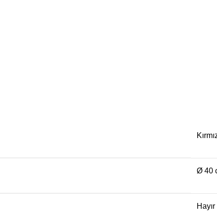
Kırmız
Ø 40
Hayır