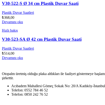
V30-522-S Ø 34 cm Plastik Duvar Saati
Plastik Duvar Saatleri
₺
368,00
Devamını oku
Hızlı bakış
V30-523-SA Ø 42 cm Plastik Duvar Saati
Plastik Duvar Saatleri
₺
514,00
Devamını oku
Otopalm üretmiş olduğu plaka altlıkları ile faaliyet göstermeye başlam
şirkettir.
Acıbadem Mahallesi Gömeç Sokak No: 20/A Kadıköy-İstanbu
Telefon: 0552 784 46 52
Telefon: 0850 242 76 52