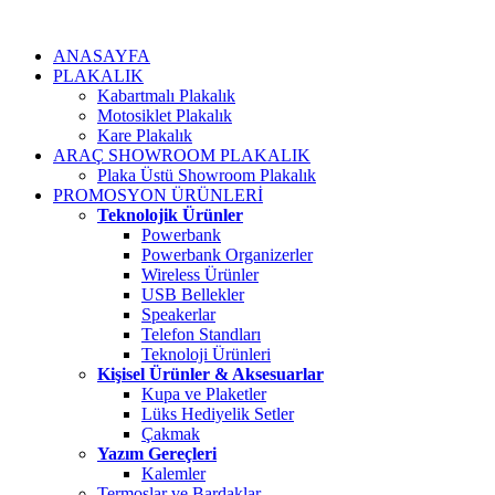
ANASAYFA
PLAKALIK
Kabartmalı Plakalık
Motosiklet Plakalık
Kare Plakalık
ARAÇ SHOWROOM PLAKALIK
Plaka Üstü Showroom Plakalık
PROMOSYON ÜRÜNLERİ
Teknolojik Ürünler
Powerbank
Powerbank Organizerler
Wireless Ürünler
USB Bellekler
Speakerlar
Telefon Standları
Teknoloji Ürünleri
Kişisel Ürünler & Aksesuarlar
Kupa ve Plaketler
Lüks Hediyelik Setler
Çakmak
Yazım Gereçleri
Kalemler
Termoslar ve Bardaklar