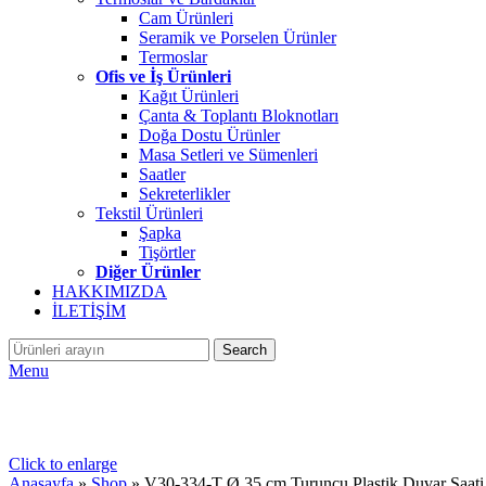
Cam Ürünleri
Seramik ve Porselen Ürünler
Termoslar
Ofis ve İş Ürünleri
Kağıt Ürünleri
Çanta & Toplantı Bloknotları
Doğa Dostu Ürünler
Masa Setleri ve Sümenleri
Saatler
Sekreterlikler
Tekstil Ürünleri
Şapka
Tişörtler
Diğer Ürünler
HAKKIMIZDA
İLETİŞİM
Search
Menu
Click to enlarge
Anasayfa
»
Shop
»
V30-334-T Ø 35 cm Turuncu Plastik Duvar Saati