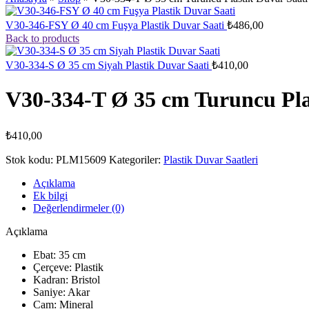
V30-346-FSY Ø 40 cm Fuşya Plastik Duvar Saati
₺
486,00
Back to products
V30-334-S Ø 35 cm Siyah Plastik Duvar Saati
₺
410,00
V30-334-T Ø 35 cm Turuncu Pla
₺
410,00
Stok kodu:
PLM15609
Kategoriler:
Plastik Duvar Saatleri
Açıklama
Ek bilgi
Değerlendirmeler (0)
Açıklama
Ebat: 35 cm
Çerçeve: Plastik
Kadran: Bristol
Saniye: Akar
Cam: Mineral