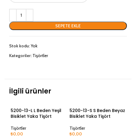
SEPETE EKLE
Stok kodu:
Yok
Kategoriler:
Tişörtler
İlgili ürünler
5200-13-L L Beden Yeşil
5200-13-S S Beden Beyaz
520
Bisiklet Yaka Tişört
Bisiklet Yaka Tişört
Yeş
Tişörtler
Tişörtler
Tişö
₺
0,00
₺
0,00
₺
0,