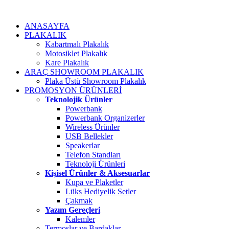
ANASAYFA
PLAKALIK
Kabartmalı Plakalık
Motosiklet Plakalık
Kare Plakalık
ARAÇ SHOWROOM PLAKALIK
Plaka Üstü Showroom Plakalık
PROMOSYON ÜRÜNLERİ
Teknolojik Ürünler
Powerbank
Powerbank Organizerler
Wireless Ürünler
USB Bellekler
Speakerlar
Telefon Standları
Teknoloji Ürünleri
Kişisel Ürünler & Aksesuarlar
Kupa ve Plaketler
Lüks Hediyelik Setler
Çakmak
Yazım Gereçleri
Kalemler
Termoslar ve Bardaklar