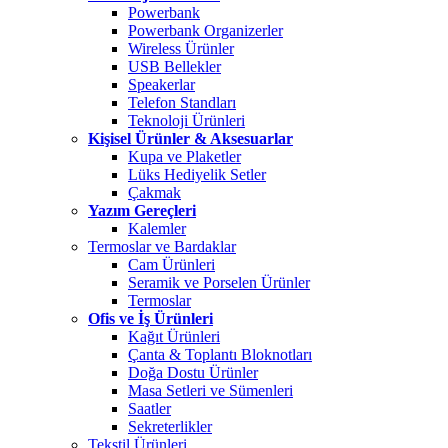
Powerbank
Powerbank Organizerler
Wireless Ürünler
USB Bellekler
Speakerlar
Telefon Standları
Teknoloji Ürünleri
Kişisel Ürünler & Aksesuarlar
Kupa ve Plaketler
Lüks Hediyelik Setler
Çakmak
Yazım Gereçleri
Kalemler
Termoslar ve Bardaklar
Cam Ürünleri
Seramik ve Porselen Ürünler
Termoslar
Ofis ve İş Ürünleri
Kağıt Ürünleri
Çanta & Toplantı Bloknotları
Doğa Dostu Ürünler
Masa Setleri ve Sümenleri
Saatler
Sekreterlikler
Tekstil Ürünleri