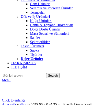
Cam Ürünleri
Seramik ve Porselen Ürünler
Termoslar
Ofis ve İş Ürünleri
Kağıt Ürünleri
Çanta & Toplantı Bloknotları
Doğa Dostu Ürünler
Masa Setleri ve Sümenleri
Saatler
Sekreterlikler
Tekstil Ürünleri
Şapka
Tişörtler
Diğer Ürünler
HAKKIMIZDA
İLETİŞİM
Search
Menu
Click to enlarge
Anasayfa
»
Shop
»
V30-660-K Ø 35 cm Plastik Duvar Saati