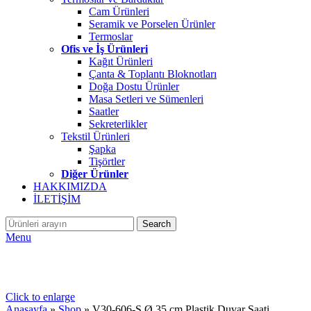
Cam Ürünleri
Seramik ve Porselen Ürünler
Termoslar
Ofis ve İş Ürünleri
Kağıt Ürünleri
Çanta & Toplantı Bloknotları
Doğa Dostu Ürünler
Masa Setleri ve Sümenleri
Saatler
Sekreterlikler
Tekstil Ürünleri
Şapka
Tişörtler
Diğer Ürünler
HAKKIMIZDA
İLETİŞİM
Search
Menu
Click to enlarge
Anasayfa
»
Shop
»
V30-606-S Ø 35 cm Plastik Duvar Saati