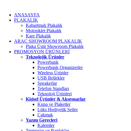
ANASAYFA
PLAKALIK
Kabartmalı Plakalık
Motosiklet Plakalık
Kare Plakalık
ARAÇ SHOWROOM PLAKALIK
Plaka Üstü Showroom Plakalık
PROMOSYON ÜRÜNLERİ
Teknolojik Ürünler
Powerbank
Powerbank Organizerler
Wireless Ürünler
USB Bellekler
Speakerlar
Telefon Standları
Teknoloji Ürünleri
Kişisel Ürünler & Aksesuarlar
Kupa ve Plaketler
Lüks Hediyelik Setler
Çakmak
Yazım Gereçleri
Kalemler
Termoslar ve Bardaklar