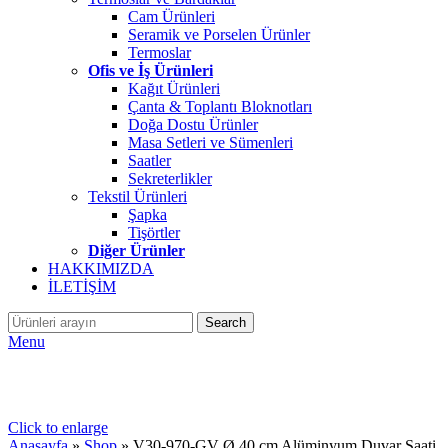
Cam Ürünleri
Seramik ve Porselen Ürünler
Termoslar
Ofis ve İş Ürünleri
Kağıt Ürünleri
Çanta & Toplantı Bloknotları
Doğa Dostu Ürünler
Masa Setleri ve Sümenleri
Saatler
Sekreterlikler
Tekstil Ürünleri
Şapka
Tişörtler
Diğer Ürünler
HAKKIMIZDA
İLETİŞİM
Search
Menu
Click to enlarge
Anasayfa
»
Shop
»
V30-970-GV Ø 40 cm Alüminyum Duvar Saati