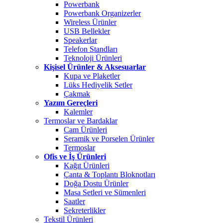
Powerbank
Powerbank Organizerler
Wireless Ürünler
USB Bellekler
Speakerlar
Telefon Standları
Teknoloji Ürünleri
Kişisel Ürünler & Aksesuarlar
Kupa ve Plaketler
Lüks Hediyelik Setler
Çakmak
Yazım Gereçleri
Kalemler
Termoslar ve Bardaklar
Cam Ürünleri
Seramik ve Porselen Ürünler
Termoslar
Ofis ve İş Ürünleri
Kağıt Ürünleri
Çanta & Toplantı Bloknotları
Doğa Dostu Ürünler
Masa Setleri ve Sümenleri
Saatler
Sekreterlikler
Tekstil Ürünleri