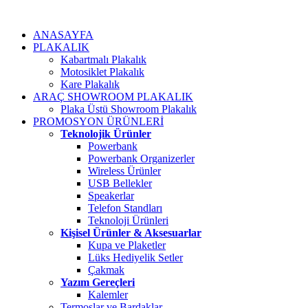
ANASAYFA
PLAKALIK
Kabartmalı Plakalık
Motosiklet Plakalık
Kare Plakalık
ARAÇ SHOWROOM PLAKALIK
Plaka Üstü Showroom Plakalık
PROMOSYON ÜRÜNLERİ
Teknolojik Ürünler
Powerbank
Powerbank Organizerler
Wireless Ürünler
USB Bellekler
Speakerlar
Telefon Standları
Teknoloji Ürünleri
Kişisel Ürünler & Aksesuarlar
Kupa ve Plaketler
Lüks Hediyelik Setler
Çakmak
Yazım Gereçleri
Kalemler
Termoslar ve Bardaklar