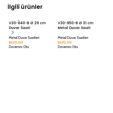
İlgili ürünler
SOLD O
V30-840-B Ø 29 cm
V30-950-B Ø 31 cm
V3
UT
Duvar Saati
Metal Duvar Saati
Met
Metal Duvar Saatleri
Metal Duvar Saatleri
Meta
₺
520,00
₺
570,00
₺
57
Devamını Oku
Devamını Oku
Dev