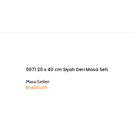
SOLD
SOLD
0071 20 x 40 cm Siyah Deri Masa Seti
2030 16 
OUT
OUT
Masa Setleri
Masa Setle
₺
1.600,00
₺
1.720,00
Devamını Oku
Devamını 