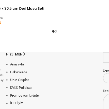
5 x 30,5 cm Deri Masa Seti
ri
0
Oku
HIZLI MENÜ
Anasayfa
e
E-po
Hakkımızda
bı,
Ürün Grupları
 iyi
KVKK Politikası
l
İlet
Promosyon Ürünleri
İLETİŞİM