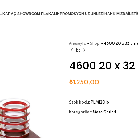
LIK
ARAÇ SHOWROOM PLAKALIK
PROMOSYON ÜRÜNLERİ
HAKKIMIZDA
İLETİ
Anasayfa
»
Shop
»
4600 20 x 32 cm 
4600 20 x 32
₺
1.250,00
Stok kodu:
PLM12016
Kategoriler:
Masa Setleri