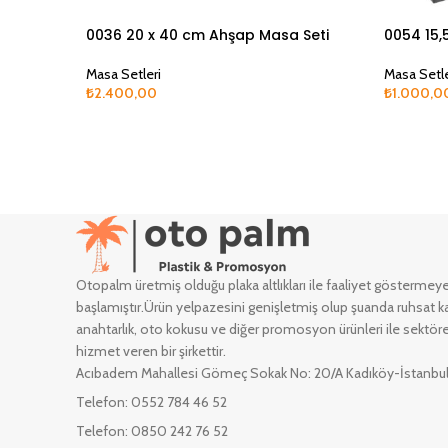
0036 20 x 40 cm Ahşap Masa Seti
0054 15,
Masa Setleri
Masa Setle
₺
2.400,00
₺
1.000,0
Devamını Oku
Devamını 
Otopalm üretmiş olduğu plaka altlıkları ile faaliyet göstermey
başlamıştır.Ürün yelpazesini genişletmiş olup şuanda ruhsat ka
anahtarlık, oto kokusu ve diğer promosyon ürünleri ile sektöre
hizmet veren bir şirkettir.
Acıbadem Mahallesi Gömeç Sokak No: 20/A Kadıköy-İstanbu
Telefon: 0552 784 46 52
Telefon: 0850 242 76 52