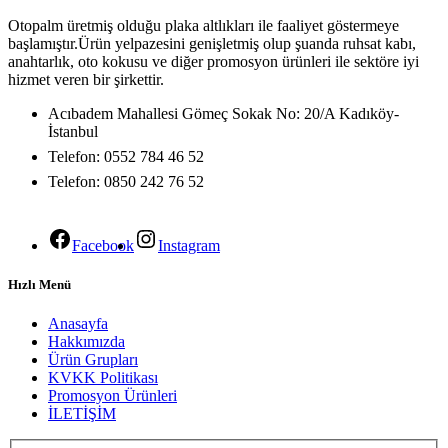
Otopalm üretmiş olduğu plaka altlıkları ile faaliyet göstermeye
başlamıştır.Ürün yelpazesini genişletmiş olup şuanda ruhsat kabı,
anahtarlık, oto kokusu ve diğer promosyon ürünleri ile sektöre iyi
hizmet veren bir şirkettir.
Acıbadem Mahallesi Gömeç Sokak No: 20/A Kadıköy-
İstanbul
Telefon: 0552 784 46 52
Telefon: 0850 242 76 52
Facebook
Instagram
Hızlı Menü
Anasayfa
Hakkımızda
Ürün Grupları
KVKK Politikası
Promosyon Ürünleri
İLETİŞİM