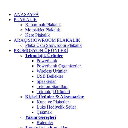
ANASAYFA
PLAKALIK
Kabartmalı Plakalık
Motosiklet Plakalık
Kare Plakalık
ARAÇ SHOWROOM PLAKALIK
Plaka Üstü Showroom Plakalık
PROMOSYON ÜRÜNLERİ
Teknolojik Ürünler
Powerbank
Powerbank Organizerler
Wireless Ürünler
USB Bellekler
Speakerlar
Telefon Standları
Teknoloji Ürünleri
Kişisel Ürünler & Aksesuarlar
Kupa ve Plaketler
Lüks Hediyelik Setler
Çakmak
Yazım Gereçleri
Kalemler
Termoslar ve Bardaklar