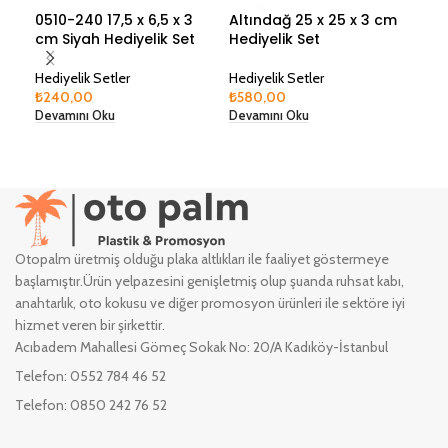
0510-240 17,5 x 6,5 x 3
Altındağ 25 x 25 x 3 cm
Çek
cm Siyah Hediyelik Set
Hediyelik Set
1,6
Hediyelik Setler
Hediyelik Setler
Hedi
₺
240,00
₺
580,00
₺
34
Devamını Oku
Devamını Oku
Dev
Otopalm üretmiş olduğu plaka altlıkları ile faaliyet göstermeye
başlamıştır.Ürün yelpazesini genişletmiş olup şuanda ruhsat kabı,
anahtarlık, oto kokusu ve diğer promosyon ürünleri ile sektöre iyi
hizmet veren bir şirkettir.
Acıbadem Mahallesi Gömeç Sokak No: 20/A Kadıköy-İstanbul
Telefon: 0552 784 46 52
Telefon: 0850 242 76 52