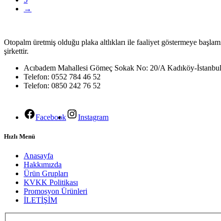
→
Otopalm üretmiş olduğu plaka altlıkları ile faaliyet göstermeye başlam
şirkettir.
Acıbadem Mahallesi Gömeç Sokak No: 20/A Kadıköy-İstanbu
Telefon: 0552 784 46 52
Telefon: 0850 242 76 52
Facebook
Instagram
Hızlı Menü
Anasayfa
Hakkımızda
Ürün Grupları
KVKK Politikası
Promosyon Ürünleri
İLETİŞİM