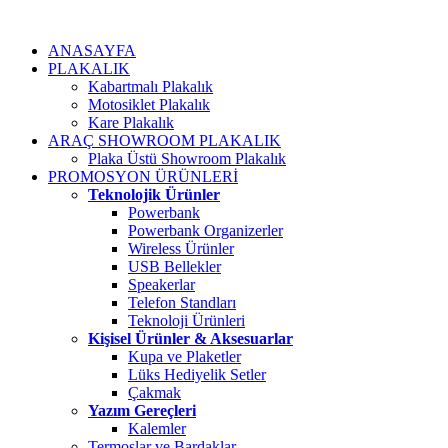
ANASAYFA
PLAKALIK
Kabartmalı Plakalık
Motosiklet Plakalık
Kare Plakalık
ARAÇ SHOWROOM PLAKALIK
Plaka Üstü Showroom Plakalık
PROMOSYON ÜRÜNLERİ
Teknolojik Ürünler
Powerbank
Powerbank Organizerler
Wireless Ürünler
USB Bellekler
Speakerlar
Telefon Standları
Teknoloji Ürünleri
Kişisel Ürünler & Aksesuarlar
Kupa ve Plaketler
Lüks Hediyelik Setler
Çakmak
Yazım Gereçleri
Kalemler
Termoslar ve Bardaklar