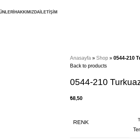
ÜNLERİ
HAKKIMIZDA
İLETİŞİM
Anasayfa
»
Shop
»
0544-210 T
Back to products
0544-210 Turkuaz
₺
8,50
RENK
Te