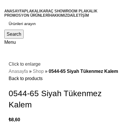
ANASAYFA
PLAKALIK
ARAÇ SHOWROOM PLAKALIK
PROMOSYON ÜRÜNLERİ
HAKKIMIZDA
İLETİŞİM
Search
Menu
Click to enlarge
Anasayfa
»
Shop
»
0544-65 Siyah Tükenmez Kalem
Back to products
0544-65 Siyah Tükenmez
Kalem
₺
8,60