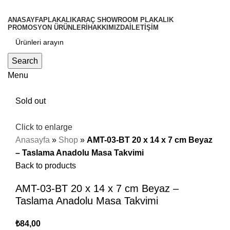
ANASAYFA
PLAKALIK
ARAÇ SHOWROOM PLAKALIK
PROMOSYON ÜRÜNLERİ
HAKKIMIZDA
İLETİŞİM
Search
Menu
Sold out
Click to enlarge
Anasayfa
»
Shop
»
AMT-03-BT 20 x 14 x 7 cm Beyaz
– Taslama Anadolu Masa Takvimi
Back to products
AMT-03-BT 20 x 14 x 7 cm Beyaz –
Taslama Anadolu Masa Takvimi
₺
84,00