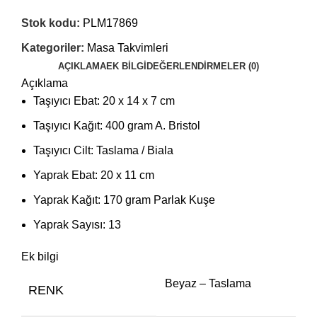
Stok kodu:
PLM17869
Kategoriler:
Masa Takvimleri
AÇIKLAMA
EK BILGI
DEĞERLENDIRMELER (0)
Açıklama
Taşıyıcı Ebat: 20 x 14 x 7 cm
Taşıyıcı Kağıt: 400 gram A. Bristol
Taşıyıcı Cilt: Taslama / Biala
Yaprak Ebat: 20 x 11 cm
Yaprak Kağıt: 170 gram Parlak Kuşe
Yaprak Sayısı: 13
Ek bilgi
Beyaz – Taslama
RENK