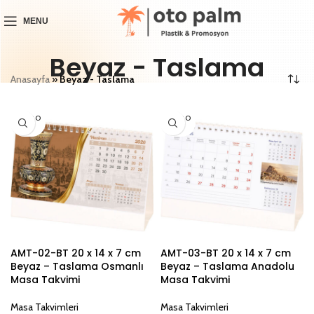
MENU
Beyaz - Taslama
Anasayfa
»
Beyaz - Taslama
SOLD O
SOLD O
UT
UT
AMT-02-BT 20 x 14 x 7 cm
AMT-03-BT 20 x 14 x 7 cm
Beyaz – Taslama Osmanlı
Beyaz – Taslama Anadolu
Masa Takvimi
Masa Takvimi
Masa Takvimleri
Masa Takvimleri