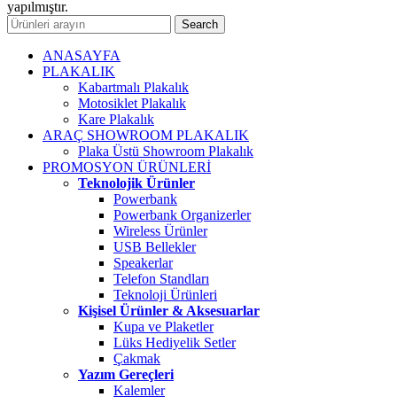
yapılmıştır.
Search
ANASAYFA
PLAKALIK
Kabartmalı Plakalık
Motosiklet Plakalık
Kare Plakalık
ARAÇ SHOWROOM PLAKALIK
Plaka Üstü Showroom Plakalık
PROMOSYON ÜRÜNLERİ
Teknolojik Ürünler
Powerbank
Powerbank Organizerler
Wireless Ürünler
USB Bellekler
Speakerlar
Telefon Standları
Teknoloji Ürünleri
Kişisel Ürünler & Aksesuarlar
Kupa ve Plaketler
Lüks Hediyelik Setler
Çakmak
Yazım Gereçleri
Kalemler