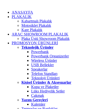
ANASAYFA
PLAKALIK
Kabartmalı Plakalık
Motosiklet Plakalık
Kare Plakalık
ARAÇ SHOWROOM PLAKALIK
Plaka Üstü Showroom Plakalık
PROMOSYON ÜRÜNLERİ
Teknolojik Ürünler
Powerbank
Powerbank Organizerler
Wireless Ürünler
USB Bellekler
Speakerlar
Telefon Standları
Teknoloji Ürünleri
Kişisel Ürünler & Aksesuarlar
Kupa ve Plaketler
Lüks Hediyelik Setler
Çakmak
Yazım Gereçleri
Kalemler
Termoslar ve Bardaklar