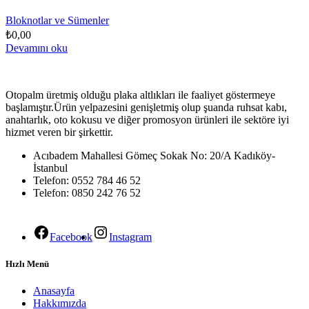
Bloknotlar ve Sümenler
₺
0,00
Devamını oku
Otopalm üretmiş olduğu plaka altlıkları ile faaliyet göstermeye
başlamıştır.Ürün yelpazesini genişletmiş olup şuanda ruhsat kabı,
anahtarlık, oto kokusu ve diğer promosyon ürünleri ile sektöre iyi
hizmet veren bir şirkettir.
Acıbadem Mahallesi Gömeç Sokak No: 20/A Kadıköy-
İstanbul
Telefon: 0552 784 46 52
Telefon: 0850 242 76 52
Facebook
Instagram
Hızlı Menü
Anasayfa
Hakkımızda