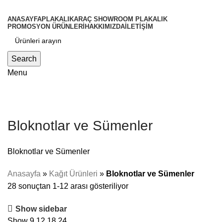
ANASAYFA
PLAKALIK
ARAÇ SHOWROOM PLAKALIK
PROMOSYON ÜRÜNLERİ
HAKKIMIZDA
İLETİŞİM
Search
Menu
Bloknotlar ve Sümenler
Bloknotlar ve Sümenler
Anasayfa
»
Kağıt Ürünleri
»
Bloknotlar ve Sümenler
28 sonuçtan 1-12 arası gösteriliyor
Show sidebar
Show
9
12
18
24