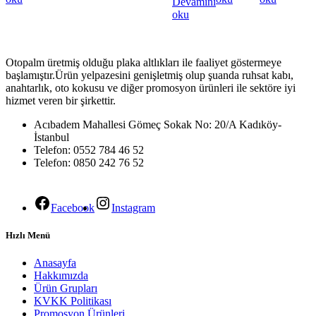
Devamını
oku
Otopalm üretmiş olduğu plaka altlıkları ile faaliyet göstermeye
başlamıştır.Ürün yelpazesini genişletmiş olup şuanda ruhsat kabı,
anahtarlık, oto kokusu ve diğer promosyon ürünleri ile sektöre iyi
hizmet veren bir şirkettir.
Acıbadem Mahallesi Gömeç Sokak No: 20/A Kadıköy-
İstanbul
Telefon: 0552 784 46 52
Telefon: 0850 242 76 52
Facebook
Instagram
Hızlı Menü
Anasayfa
Hakkımızda
Ürün Grupları
KVKK Politikası
Promosyon Ürünleri