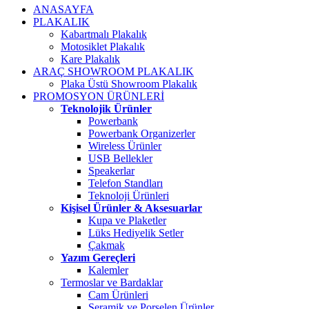
ANASAYFA
PLAKALIK
Kabartmalı Plakalık
Motosiklet Plakalık
Kare Plakalık
ARAÇ SHOWROOM PLAKALIK
Plaka Üstü Showroom Plakalık
PROMOSYON ÜRÜNLERİ
Teknolojik Ürünler
Powerbank
Powerbank Organizerler
Wireless Ürünler
USB Bellekler
Speakerlar
Telefon Standları
Teknoloji Ürünleri
Kişisel Ürünler & Aksesuarlar
Kupa ve Plaketler
Lüks Hediyelik Setler
Çakmak
Yazım Gereçleri
Kalemler
Termoslar ve Bardaklar
Cam Ürünleri
Seramik ve Porselen Ürünler