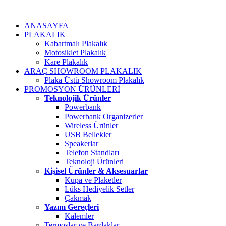
ANASAYFA
PLAKALIK
Kabartmalı Plakalık
Motosiklet Plakalık
Kare Plakalık
ARAÇ SHOWROOM PLAKALIK
Plaka Üstü Showroom Plakalık
PROMOSYON ÜRÜNLERİ
Teknolojik Ürünler
Powerbank
Powerbank Organizerler
Wireless Ürünler
USB Bellekler
Speakerlar
Telefon Standları
Teknoloji Ürünleri
Kişisel Ürünler & Aksesuarlar
Kupa ve Plaketler
Lüks Hediyelik Setler
Çakmak
Yazım Gereçleri
Kalemler
Termoslar ve Bardaklar