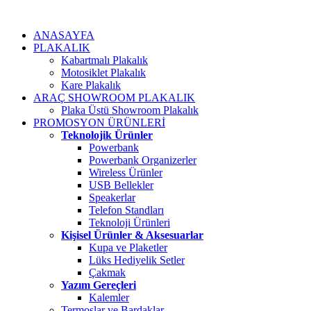
ANASAYFA
PLAKALIK
Kabartmalı Plakalık
Motosiklet Plakalık
Kare Plakalık
ARAÇ SHOWROOM PLAKALIK
Plaka Üstü Showroom Plakalık
PROMOSYON ÜRÜNLERİ
Teknolojik Ürünler
Powerbank
Powerbank Organizerler
Wireless Ürünler
USB Bellekler
Speakerlar
Telefon Standları
Teknoloji Ürünleri
Kişisel Ürünler & Aksesuarlar
Kupa ve Plaketler
Lüks Hediyelik Setler
Çakmak
Yazım Gereçleri
Kalemler
Termoslar ve Bardaklar