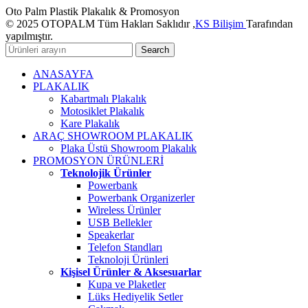
Oto Palm Plastik Plakalık & Promosyon
© 2025 OTOPALM Tüm Hakları Saklıdır ,
KS Bilişim
Tarafından
yapılmıştır.
Search
ANASAYFA
PLAKALIK
Kabartmalı Plakalık
Motosiklet Plakalık
Kare Plakalık
ARAÇ SHOWROOM PLAKALIK
Plaka Üstü Showroom Plakalık
PROMOSYON ÜRÜNLERİ
Teknolojik Ürünler
Powerbank
Powerbank Organizerler
Wireless Ürünler
USB Bellekler
Speakerlar
Telefon Standları
Teknoloji Ürünleri
Kişisel Ürünler & Aksesuarlar
Kupa ve Plaketler
Lüks Hediyelik Setler