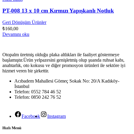
PT-008 13 x 10 cm Kırmızı Yapışkanlı Notluk
Geri Dönüşüm Ürünler
₺
160,00
Devamını oku
Otopalm üretmiş olduğu plaka altlıkları ile faaliyet göstermeye
başlamıştır.Ürün yelpazesini genişletmiş olup şuanda ruhsat kabı,
anahtarlık, oto kokusu ve diğer promosyon ürünleri ile sektöre iyi
hizmet veren bir şirkettir.
Acıbadem Mahallesi Gömeç Sokak No: 20/A Kadıköy-
İstanbul
Telefon: 0552 784 46 52
Telefon: 0850 242 76 52
Facebook
Instagram
Hızlı Menü