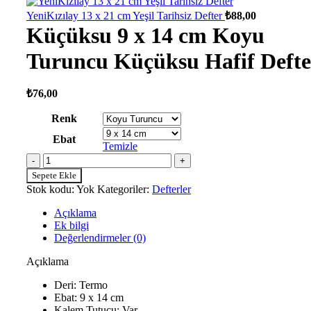
YeniKızılay 13 x 21 cm Yeşil Tarihsiz Defter
₺
88,00
Küçüksu 9 x 14 cm Koyu
Turuncu Küçüksu Hafif Defte
₺
76,00
Renk
Ebat
Temizle
Küçüksu
9
Sepete Ekle
x
Stok kodu:
Yok
Kategoriler:
Defterler
14
cm
Açıklama
Koyu
Ek bilgi
Turuncu
Değerlendirmeler (0)
Küçüksu
Hafif
Açıklama
Defter
adet
Deri: Termo
Ebat: 9 x 14 cm
Kalem Tutucu: Var