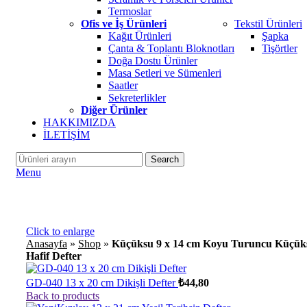
Termoslar
Ofis ve İş Ürünleri
Tekstil Ürünleri
Kağıt Ürünleri
Şapka
Çanta & Toplantı Bloknotları
Tişörtler
Doğa Dostu Ürünler
Masa Setleri ve Sümenleri
Saatler
Sekreterlikler
Diğer Ürünler
HAKKIMIZDA
İLETİŞİM
Search
Menu
Click to enlarge
Anasayfa
»
Shop
»
Küçüksu 9 x 14 cm Koyu Turuncu Küçük
Hafif Defter
GD-040 13 x 20 cm Dikişli Defter
₺
44,80
Back to products