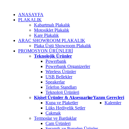
ANASAYFA
PLAKALIK
Kabartmalı Plakalık
Motosiklet Plakalık
Kare Plakalık
ARAÇ SHOWROOM PLAKALIK
Plaka Üstü Showroom Plakalık
PROMOSYON ÜRÜNLERİ
Teknolojik Ürünler
Powerbank
Powerbank Organizerler
Wireless Ürünler
USB Bellekler
Speakerlar
Telefon Standları
Teknoloji Ürünleri
Kişisel Ürünler & Aksesuarlar
Yazım Gereçleri
Kupa ve Plaketler
Kalemler
Lüks Hediyelik Setler
Çakmak
Termoslar ve Bardaklar
Cam Ürünleri
Seramik ve Porselen Ürünler