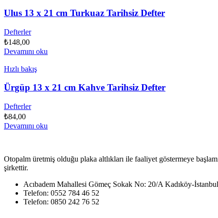
Ulus 13 x 21 cm Turkuaz Tarihsiz Defter
Defterler
₺
148,00
Devamını oku
Hızlı bakış
Ürgüp 13 x 21 cm Kahve Tarihsiz Defter
Defterler
₺
84,00
Devamını oku
Otopalm üretmiş olduğu plaka altlıkları ile faaliyet göstermeye başlam
şirkettir.
Acıbadem Mahallesi Gömeç Sokak No: 20/A Kadıköy-İstanbu
Telefon: 0552 784 46 52
Telefon: 0850 242 76 52