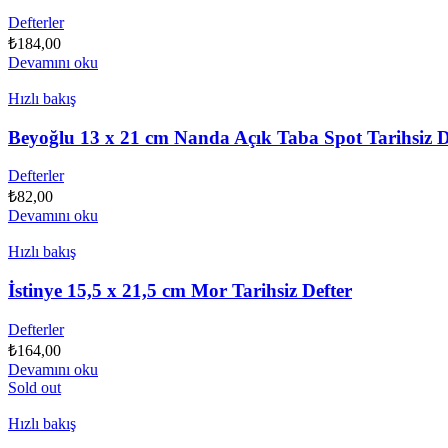
Defterler
₺
184,00
Devamını oku
Hızlı bakış
Beyoğlu 13 x 21 cm Nanda Açık Taba Spot Tarihsiz D
Defterler
₺
82,00
Devamını oku
Hızlı bakış
İstinye 15,5 x 21,5 cm Mor Tarihsiz Defter
Defterler
₺
164,00
Devamını oku
Sold out
Hızlı bakış