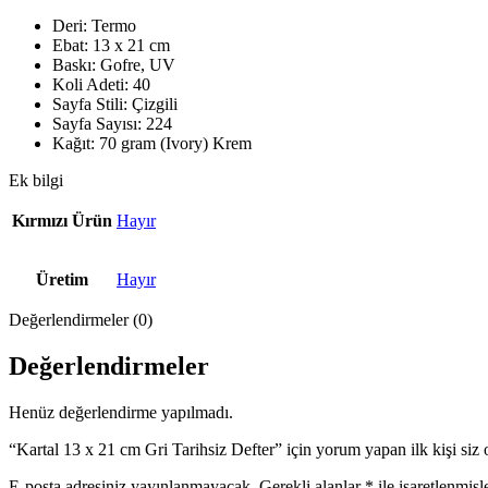
Deri: Termo
Ebat: 13 x 21 cm
Baskı: Gofre, UV
Koli Adeti: 40
Sayfa Stili: Çizgili
Sayfa Sayısı: 224
Kağıt: 70 gram (Ivory) Krem
Ek bilgi
Kırmızı Ürün
Hayır
Üretim
Hayır
Değerlendirmeler (0)
Değerlendirmeler
Henüz değerlendirme yapılmadı.
“Kartal 13 x 21 cm Gri Tarihsiz Defter” için yorum yapan ilk kişi siz 
E-posta adresiniz yayınlanmayacak.
Gerekli alanlar
*
ile işaretlenmişl