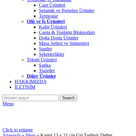
Cam Ürünleri
Seramik ve Porselen Ürünler
Termoslar
Ofis ve İş Ürünleri
Kağıt Ürünleri
Çanta & Toplantı Bloknotları
Doğa Dostu Ürünler
Masa Setleri ve Sümenleri
Saatler
Sekreterlikler
Tekstil Ürünleri
Şapka
Tişörtler
Diğer Ürünler
HAKKIMIZDA
İLETİŞİM
Search
Menu
Click to enlarge
Anasayfa
»
Shop
»
Kartal 13 x 21 cm Gri Tarihsiz Defter