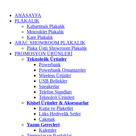
ANASAYFA
PLAKALIK
Kabartmalı Plakalık
Motosiklet Plakalık
Kare Plakalık
ARAÇ SHOWROOM PLAKALIK
Plaka Üstü Showroom Plakalık
PROMOSYON ÜRÜNLERİ
Teknolojik Ürünler
Powerbank
Powerbank Organizerler
Wireless Ürünler
USB Bellekler
Speakerlar
Telefon Standları
Teknoloji Ürünleri
Kişisel Ürünler & Aksesuarlar
Kupa ve Plaketler
Lüks Hediyelik Setler
Çakmak
Yazım Gereçleri
Kalemler
Termoslar ve Bardaklar