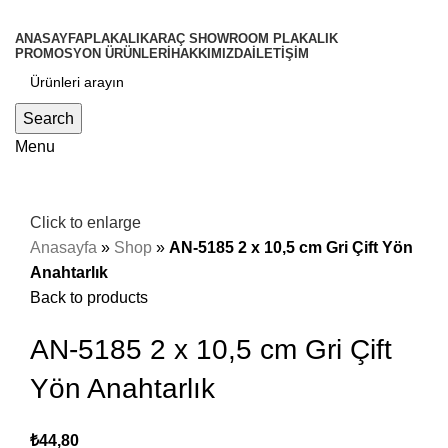
ANASAYFA
PLAKALIK
ARAÇ SHOWROOM PLAKALIK
PROMOSYON ÜRÜNLERİ
HAKKIMIZDA
İLETİŞİM
Search
Menu
Click to enlarge
Anasayfa
»
Shop
»
AN-5185 2 x 10,5 cm Gri Çift Yön
Anahtarlık
Back to products
AN-5185 2 x 10,5 cm Gri Çift
Yön Anahtarlık
₺
44,80