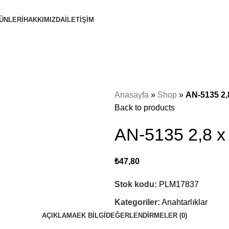
ÜNLERİ
HAKKIMIZDA
İLETİŞİM
Anasayfa
»
Shop
»
AN-5135 2,
Back to products
AN-5135 2,8 x 
₺
47,80
Stok kodu:
PLM17837
Kategoriler:
Anahtarlıklar
AÇIKLAMA
EK BILGI
DEĞERLENDIRMELER (0)