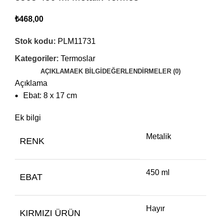
₺
468,00
Stok kodu:
PLM11731
Kategoriler:
Termoslar
AÇIKLAMA
EK BILGI
DEĞERLENDIRMELER (0)
Açıklama
Ebat: 8 x 17 cm
Ek bilgi
Metalik
RENK
450 ml
EBAT
Hayır
KIRMIZI ÜRÜN