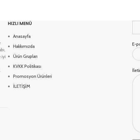
HIZLI MENÜ
Anasayfa
e
E-po
Hakkımızda
bı,
Ürün Grupları
 iyi
KVKK Politikası
l
İlet
Promosyon Ürünleri
İLETİŞİM