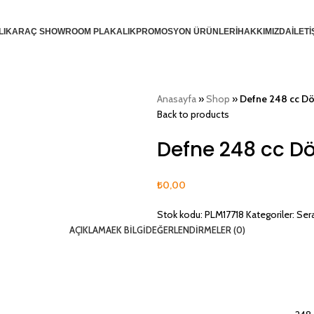
LIK
ARAÇ SHOWROOM PLAKALIK
PROMOSYON ÜRÜNLERİ
HAKKIMIZDA
İLETİ
Anasayfa
»
Shop
»
Defne 248 cc D
Back to products
Defne 248 cc 
₺
0,00
Stok kodu:
PLM17718
Kategoriler:
Ser
AÇIKLAMA
EK BILGI
DEĞERLENDIRMELER (0)