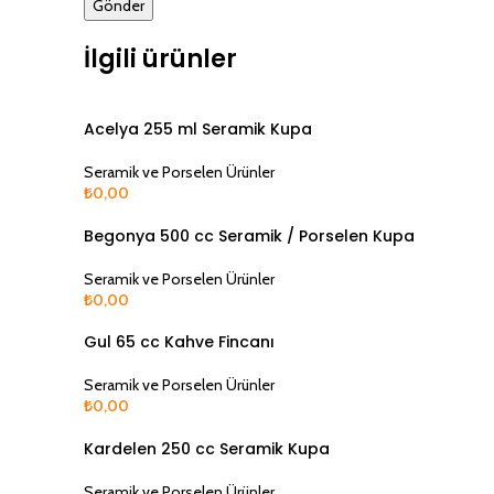
İlgili ürünler
SOLD
Acelya 255 ml Seramik Kupa
OUT
Seramik ve Porselen Ürünler
₺
0,00
Devamını Oku
SOLD
Begonya 500 cc Seramik / Porselen Kupa
OUT
Seramik ve Porselen Ürünler
₺
0,00
Devamını Oku
SOLD
Gul 65 cc Kahve Fincanı
OUT
Seramik ve Porselen Ürünler
₺
0,00
Devamını Oku
SOLD
Kardelen 250 cc Seramik Kupa
OUT
Seramik ve Porselen Ürünler