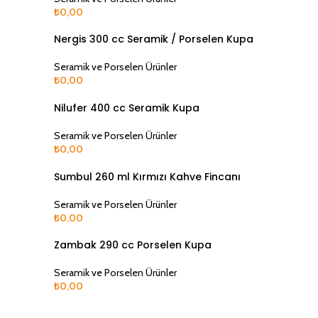
₺
0,00
Devamını Oku
SOLD
Nergis 300 cc Seramik / Porselen Kupa
OUT
Seramik ve Porselen Ürünler
₺
0,00
Devamını Oku
SOLD
Nilufer 400 cc Seramik Kupa
OUT
Seramik ve Porselen Ürünler
₺
0,00
Devamını Oku
Sumbul 260 ml Kırmızı Kahve Fincanı
Seramik ve Porselen Ürünler
₺
0,00
Devamını Oku
SOLD
Zambak 290 cc Porselen Kupa
OUT
Seramik ve Porselen Ürünler
₺
0,00
Devamını Oku