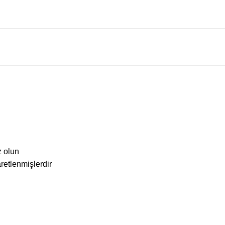
z olun
aretlenmişlerdir