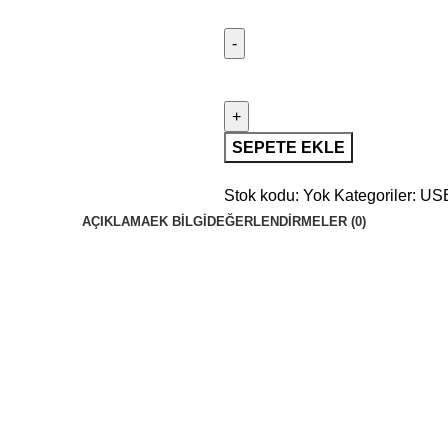
SEPETE EKLE
Stok kodu:
Yok
Kategoriler:
USB
AÇIKLAMA
EK BILGI
DEĞERLENDIRMELER (0)