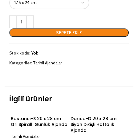
SEPETE EKLE
Stok kodu:
Yok
Kategoriler:
Tarihli Ajandalar
İlgili ürünler
Bostancı-S 20 x 28 cm
Darıca-D 20 x 28 cm
Emi
Gri Spiralli Günlük Ajanda
Siyah Dikişli Haftalık
Gün
Ajanda
Tarihli Ajandalar
Tari