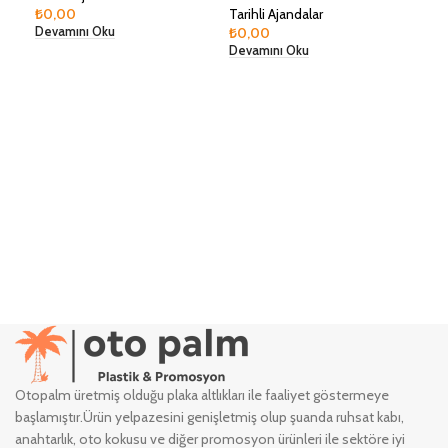
₺
0,00
Tarihli Ajandalar
₺
0,
₺
0,00
Devamını Oku
Dev
Devamını Oku
Otopalm üretmiş olduğu plaka altlıkları ile faaliyet göstermeye
başlamıştır.Ürün yelpazesini genişletmiş olup şuanda ruhsat kabı,
anahtarlık, oto kokusu ve diğer promosyon ürünleri ile sektöre iyi