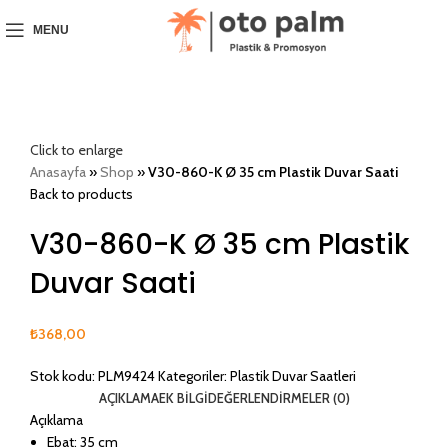
MENU
Click to enlarge
Anasayfa
»
Shop
»
V30-860-K Ø 35 cm Plastik Duvar Saati
Back to products
V30-860-K Ø 35 cm Plastik
Duvar Saati
₺
368,00
Stok kodu:
PLM9424
Kategoriler:
Plastik Duvar Saatleri
AÇIKLAMA
EK BILGI
DEĞERLENDIRMELER (0)
Açıklama
Ebat: 35 cm