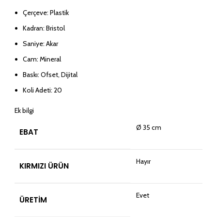
Çerçeve: Plastik
Kadran: Bristol
Saniye: Akar
Cam: Mineral
Baskı: Ofset, Dijital
Koli Adeti: 20
Ek bilgi
Ø 35 cm
EBAT
Hayır
KIRMIZI ÜRÜN
Evet
ÜRETIM