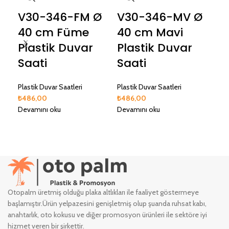
V30-346-FM Ø
V30-346-MV Ø
V
40 cm Füme
40 cm Mavi
Ø 
Plastik Duvar
Plastik Duvar
Ye
Saati
Saati
Du
Plastik Duvar Saatleri
Plastik Duvar Saatleri
Plas
₺
486,00
₺
486,00
₺
48
Devamını oku
Devamını oku
Dev
Otopalm üretmiş olduğu plaka altlıkları ile faaliyet göstermeye
başlamıştır.Ürün yelpazesini genişletmiş olup şuanda ruhsat kabı,
anahtarlık, oto kokusu ve diğer promosyon ürünleri ile sektöre iyi
hizmet veren bir şirkettir.