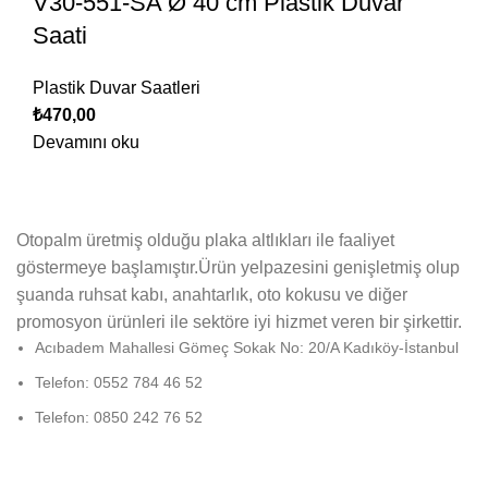
V30-551-SA Ø 40 cm Plastik Duvar
Saati
Plastik Duvar Saatleri
₺
470,00
Devamını oku
Otopalm üretmiş olduğu plaka altlıkları ile faaliyet
göstermeye başlamıştır.Ürün yelpazesini genişletmiş olup
şuanda ruhsat kabı, anahtarlık, oto kokusu ve diğer
promosyon ürünleri ile sektöre iyi hizmet veren bir şirkettir.
Acıbadem Mahallesi Gömeç Sokak No: 20/A Kadıköy-İstanbul
Telefon: 0552 784 46 52
Telefon: 0850 242 76 52