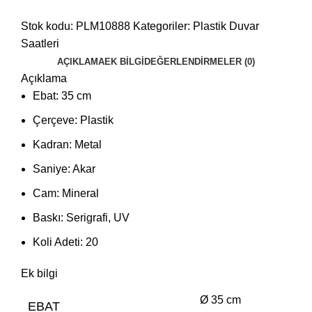
Stok kodu:
PLM10888
Kategoriler:
Plastik Duvar
Saatleri
AÇIKLAMA
EK BILGI
DEĞERLENDIRMELER (0)
Açıklama
Ebat: 35 cm
Çerçeve: Plastik
Kadran: Metal
Saniye: Akar
Cam: Mineral
Baskı: Serigrafi, UV
Koli Adeti: 20
Ek bilgi
Ø 35 cm
EBAT