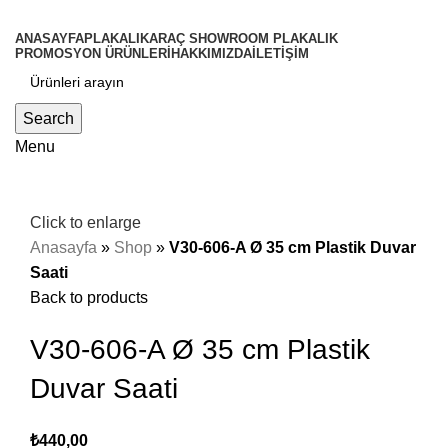
ANASAYFA
PLAKALIK
ARAÇ SHOWROOM PLAKALIK
PROMOSYON ÜRÜNLERİ
HAKKIMIZDA
İLETİŞİM
Search
Menu
Click to enlarge
Anasayfa
»
Shop
»
V30-606-A Ø 35 cm Plastik Duvar
Saati
Back to products
V30-606-A Ø 35 cm Plastik
Duvar Saati
₺
440,00