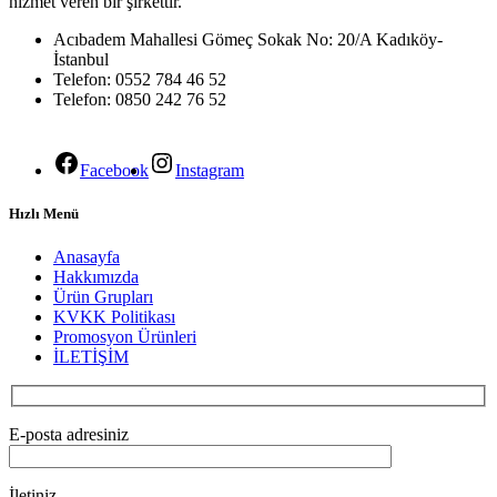
hizmet veren bir şirkettir.
Acıbadem Mahallesi Gömeç Sokak No: 20/A Kadıköy-
İstanbul
Telefon: 0552 784 46 52
Telefon: 0850 242 76 52
Facebook
Instagram
Hızlı Menü
Anasayfa
Hakkımızda
Ürün Grupları
KVKK Politikası
Promosyon Ürünleri
İLETİŞİM
E-posta adresiniz
İletiniz