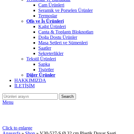
Cam Ürünleri
Seramik ve Porselen Ürünler
Termoslar
Ofis ve İş Ürünleri
Kağıt Ürünleri
Çanta & Toplantı Bloknotları
Doğa Dostu Ürünler
Masa Setleri ve Sümenleri
Saatler
Sekreterlikler
Tekstil Ürünleri
Şapka
Tişörtler
Diğer Ürünler
HAKKIMIZDA
İLETİŞİM
Search
Menu
Click to enlarge
Anasayfa
»
Shop
»
V30-527-S Ø 32 cm Plastik Duvar Saati