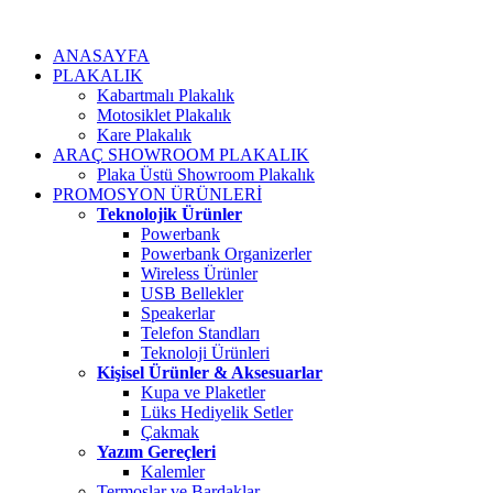
ANASAYFA
PLAKALIK
Kabartmalı Plakalık
Motosiklet Plakalık
Kare Plakalık
ARAÇ SHOWROOM PLAKALIK
Plaka Üstü Showroom Plakalık
PROMOSYON ÜRÜNLERİ
Teknolojik Ürünler
Powerbank
Powerbank Organizerler
Wireless Ürünler
USB Bellekler
Speakerlar
Telefon Standları
Teknoloji Ürünleri
Kişisel Ürünler & Aksesuarlar
Kupa ve Plaketler
Lüks Hediyelik Setler
Çakmak
Yazım Gereçleri
Kalemler
Termoslar ve Bardaklar