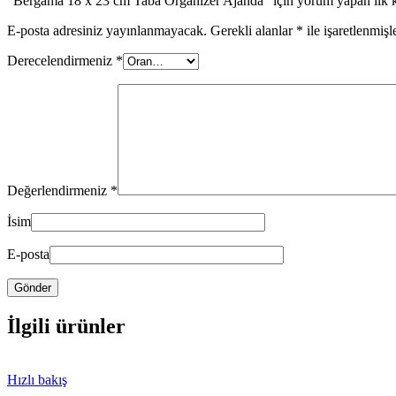
“Bergama 18 x 23 cm Taba Organizer Ajanda” için yorum yapan ilk ki
E-posta adresiniz yayınlanmayacak.
Gerekli alanlar
*
ile işaretlenmişl
Derecelendirmeniz
*
Değerlendirmeniz
*
İsim
E-posta
İlgili ürünler
Hızlı bakış