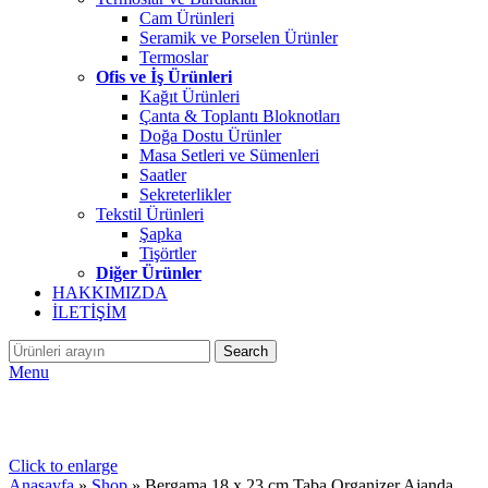
Cam Ürünleri
Seramik ve Porselen Ürünler
Termoslar
Ofis ve İş Ürünleri
Kağıt Ürünleri
Çanta & Toplantı Bloknotları
Doğa Dostu Ürünler
Masa Setleri ve Sümenleri
Saatler
Sekreterlikler
Tekstil Ürünleri
Şapka
Tişörtler
Diğer Ürünler
HAKKIMIZDA
İLETİŞİM
Search
Menu
Click to enlarge
Anasayfa
»
Shop
»
Bergama 18 x 23 cm Taba Organizer Ajanda