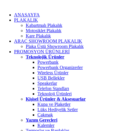
ANASAYFA
PLAKALIK
Kabartmalı Plakalık
Motosiklet Plakalık
Kare Plakalık
ARAÇ SHOWROOM PLAKALIK
Plaka Üstü Showroom Plakalık
PROMOSYON ÜRÜNLERİ
Teknolojik Ürünler
Powerbank
Powerbank Organizerler
Wireless Ürünler
USB Bellekler
Speakerlar
Telefon Standları
Teknoloji Ürünleri
Kişisel Ürünler & Aksesuarlar
Kupa ve Plaketler
Lüks Hediyelik Setler
Çakmak
Yazım Gereçleri
Kalemler
Termoslar ve Bardaklar