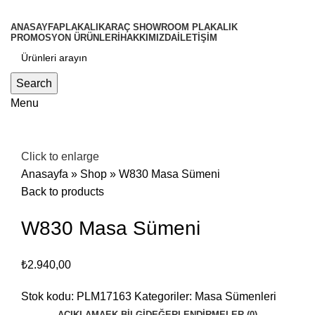
ANASAYFA
PLAKALIK
ARAÇ SHOWROOM PLAKALIK
PROMOSYON ÜRÜNLERİ
HAKKIMIZDA
İLETİŞİM
Search
Menu
Click to enlarge
Anasayfa
»
Shop
»
W830 Masa Sümeni
Back to products
W830 Masa Sümeni
₺
2.940,00
Stok kodu:
PLM17163
Kategoriler:
Masa Sümenleri
AÇIKLAMA
EK BILGI
DEĞERLENDIRMELER (0)