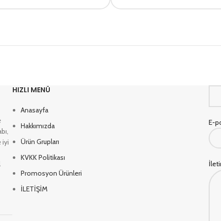
HIZLI MENÜ
Anasayfa
e
E-po
Hakkımızda
bı,
Ürün Grupları
 iyi
KVKK Politikası
l
İlet
Promosyon Ürünleri
İLETİŞİM