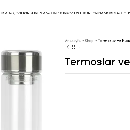
LIK
ARAÇ SHOWROOM PLAKALIK
PROMOSYON ÜRÜNLERİ
HAKKIMIZDA
İLETİ
Anasayfa
»
Shop
»
Termoslar ve Kupa
Termoslar ve