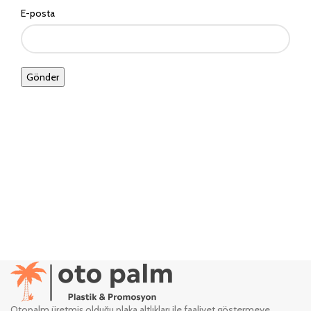
E-posta
Otopalm üretmiş olduğu plaka altlıkları ile faaliyet göstermeye