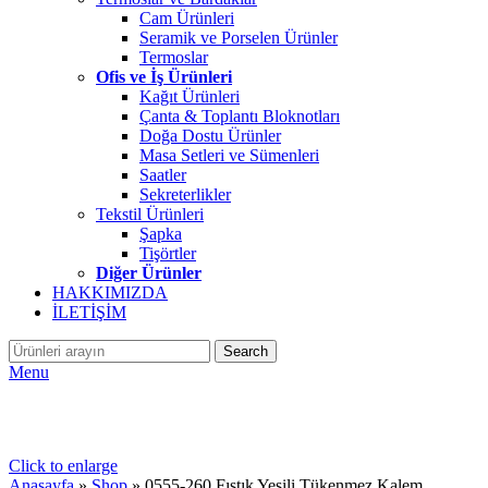
Cam Ürünleri
Seramik ve Porselen Ürünler
Termoslar
Ofis ve İş Ürünleri
Kağıt Ürünleri
Çanta & Toplantı Bloknotları
Doğa Dostu Ürünler
Masa Setleri ve Sümenleri
Saatler
Sekreterlikler
Tekstil Ürünleri
Şapka
Tişörtler
Diğer Ürünler
HAKKIMIZDA
İLETİŞİM
Search
Menu
Click to enlarge
Anasayfa
»
Shop
»
0555-260 Fıstık Yeşili Tükenmez Kalem