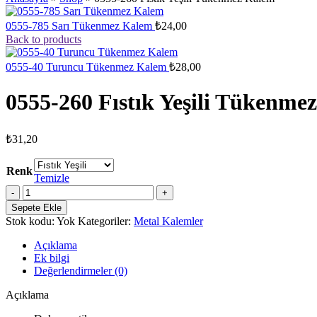
0555-785 Sarı Tükenmez Kalem
₺
24,00
Back to products
0555-40 Turuncu Tükenmez Kalem
₺
28,00
0555-260 Fıstık Yeşili Tükenme
₺
31,20
Renk
Temizle
0555-
260
Sepete Ekle
Fıstık
Stok kodu:
Yok
Kategoriler:
Metal Kalemler
Yeşili
Tükenmez
Açıklama
Kalem
Ek bilgi
adet
Değerlendirmeler (0)
Açıklama