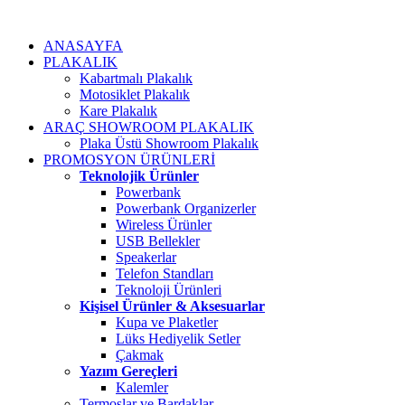
ANASAYFA
PLAKALIK
Kabartmalı Plakalık
Motosiklet Plakalık
Kare Plakalık
ARAÇ SHOWROOM PLAKALIK
Plaka Üstü Showroom Plakalık
PROMOSYON ÜRÜNLERİ
Teknolojik Ürünler
Powerbank
Powerbank Organizerler
Wireless Ürünler
USB Bellekler
Speakerlar
Telefon Standları
Teknoloji Ürünleri
Kişisel Ürünler & Aksesuarlar
Kupa ve Plaketler
Lüks Hediyelik Setler
Çakmak
Yazım Gereçleri
Kalemler
Termoslar ve Bardaklar