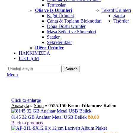
Termoslar
Ofis ve İş Ürünleri
Tekstil Ürünleri
Kağıt Ürünleri
Şapka
Çanta & Toplantı Bloknotları
Tişörtler
Doğa Dostu Ürünler
Masa Setleri ve Sümenleri
Saatler
Sekreterlikler
Diğer Ürünler
HAKKIMIZDA
İLETİŞİM
Search
Menu
Click to enlarge
Anasayfa
»
Shop
»
0555-150 Krom Tükenmez Kalem
8145 32 GB Anahtar Metal USB Bellek
₺
0,00
Back to products