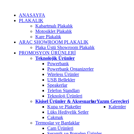
ANASAYFA
PLAKALIK
Kabartmalı Plakalık
Motosiklet Plakalık
Kare Plakalık
ARAÇ SHOWROOM PLAKALIK
Plaka Üstü Showroom Plakalık
PROMOSYON ÜRÜNLERİ
Teknolojik Ürünler
Powerbank
Powerbank Organizerler
Wireless Ürünler
USB Bellekler
Speakerlar
Telefon Standları
Teknoloji Ürünleri
Kişisel Ürünler & Aksesuarlar
Yazım Gereçleri
Kupa ve Plaketler
Kalemler
Lüks Hediyelik Setler
Çakmak
Termoslar ve Bardaklar
Cam Ürünleri
Seramik ve Porselen Ürünler