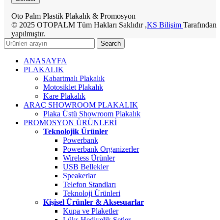
Oto Palm Plastik Plakalık & Promosyon
© 2025 OTOPALM Tüm Hakları Saklıdır ,
KS Bilişim
Tarafından
yapılmıştır.
Search
ANASAYFA
PLAKALIK
Kabartmalı Plakalık
Motosiklet Plakalık
Kare Plakalık
ARAÇ SHOWROOM PLAKALIK
Plaka Üstü Showroom Plakalık
PROMOSYON ÜRÜNLERİ
Teknolojik Ürünler
Powerbank
Powerbank Organizerler
Wireless Ürünler
USB Bellekler
Speakerlar
Telefon Standları
Teknoloji Ürünleri
Kişisel Ürünler & Aksesuarlar
Kupa ve Plaketler
Lüks Hediyelik Setler