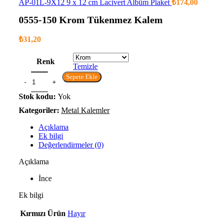
AP-01L-9X12 9 x 12 cm Lacivert Albüm Plaket
₺
174,00
0555-150 Krom Tükenmez Kalem
₺
31,20
Renk
Temizle
Sepete Ekle
Stok kodu:
Yok
Kategoriler:
Metal Kalemler
Açıklama
Ek bilgi
Değerlendirmeler (0)
Açıklama
İnce
Ek bilgi
Kırmızı Ürün
Hayır