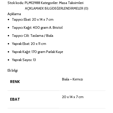
Stok kodu:
PLM12988
Kategoriler:
Masa Takvimleri
AÇIKLAMA
EK BILGI
DEĞERLENDIRMELER (0)
Açıklama
Taşıyıcı Ebat: 20 x 14 x 7 cm
Taşıyıcı Kağıt: 400 gram A. Bristol
Taşıyıcı Cilt: Taslama / Biala
Yaprak Ebat: 20 x 11 cm
Yaprak Kağıt: 170 gram Parlak Kuşe
Yaprak Sayısı: 13
Ek bilgi
Biala – Kırmızı
RENK
20 x 14 x 7 cm
EBAT