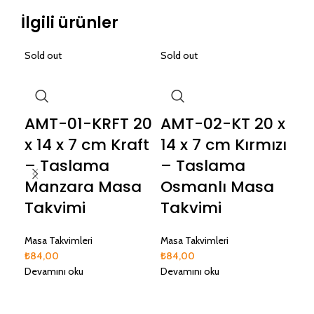
İlgili ürünler
Sold out
Sold out
Sol
AMT-01-KRFT 20
AMT-02-KT 20 x
A
x 14 x 7 cm Kraft
14 x 7 cm Kırmızı
20
– Taslama
– Taslama
Kr
Manzara Masa
Osmanlı Masa
A
Takvimi
Takvimi
Ta
Masa Takvimleri
Masa Takvimleri
Mas
₺
84,00
₺
84,00
₺
84
Devamını oku
Devamını oku
Dev