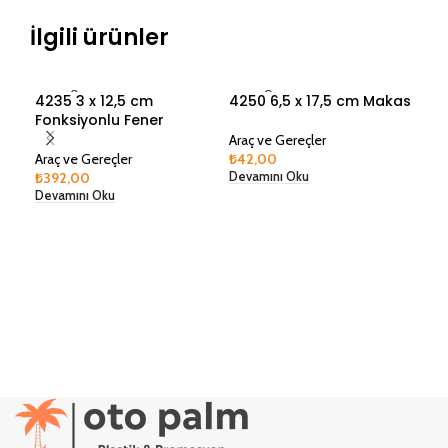
İlgili ürünler
SOLD O
SOLD O
4235 3 x 12,5 cm
4250 6,5 x 17,5 cm Makas
425
UT
UT
Fonksiyonlu Fener
Araç ve Gereçler
Araç
Araç ve Gereçler
₺
42,00
₺
25
₺
392,00
Devamını Oku
Dev
Devamını Oku