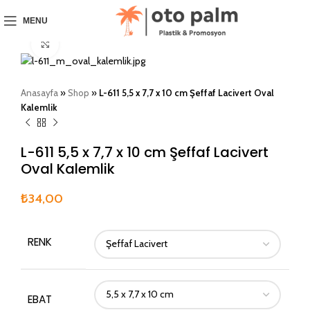
MENU
Click to enlarge
Anasayfa
»
Shop
»
L-611 5,5 x 7,7 x 10 cm Şeffaf Lacivert Oval
Kalemlik
L-611 5,5 x 7,7 x 10 cm Şeffaf Lacivert
Oval Kalemlik
₺
34,00
RENK
EBAT